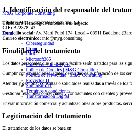
Saltar
1. Identificación del responsable del trata
M&G Corporate Consulting
al
contenido
Titular:
M&G Corporate Consulting, S.L.
Consultora Tecnologica enfocada a tu negocio
CIF:
B22878243
Domicilio social:
Av. Martí Pujol 174, Local – 08911 Badalona (Barc
Menú
Correo electrónico:
info@myg.consulting
Ciberseguridad
Cloud
Finalidad del tratamiento
Inicio
Microsoft365
Los datos personales que el usuario facilite serán tratados para las sigu
Política de cookies (UE)
Política de Cookies | M&G Consulting
Cumplir con obligaciones legales derivadas de la prestación de los ser
Política de Privacidad | M&G Consulting
Proyectos-IT
Atender y gestionar consultas o solicitudes realizadas a través de los 
Suministro-IT
Términos y condiciones
Gestionar relaciones comerciales y contractuales con clientes y prove
Transformacion Digital
Enviar información comercial y actualizaciones sobre productos, serv
Legitimación del tratamiento
El tratamiento de los datos se basa en: